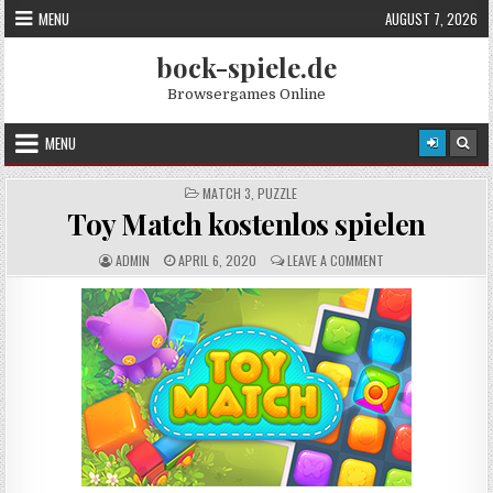
Skip
MENU
AUGUST 7, 2026
to
content
bock-spiele.de
Browsergames Online
MENU
POSTED
MATCH 3
,
PUZZLE
IN
Toy Match kostenlos spielen
A
P
C
ADMIN
APRIL 6, 2020
LEAVE A COMMENT
U
U
O
T
B
M
H
L
M
O
I
E
R
S
N
:
H
T
E
S
D
:
D
A
T
E
: