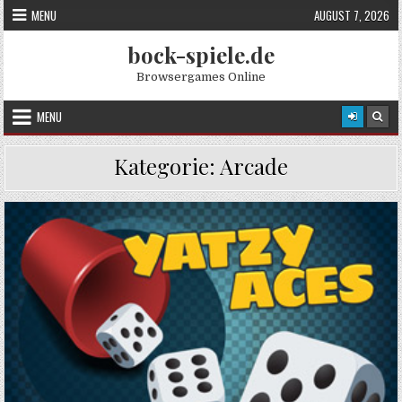
Skip
MENU
AUGUST 7, 2026
to
content
bock-spiele.de
Browsergames Online
MENU
Kategorie:
Arcade
Posted
in